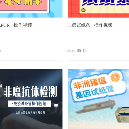
PCR - 操作视频
非瘟试纸条 - 操作视频
2
2020-06-11