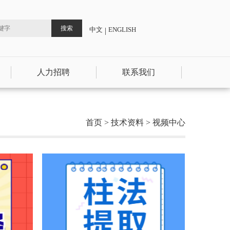
中文
ENGLISH
|
人力招聘
联系我们
首页
>
技术资料
>
视频中心