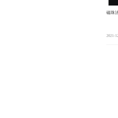
磁珠
2021-1