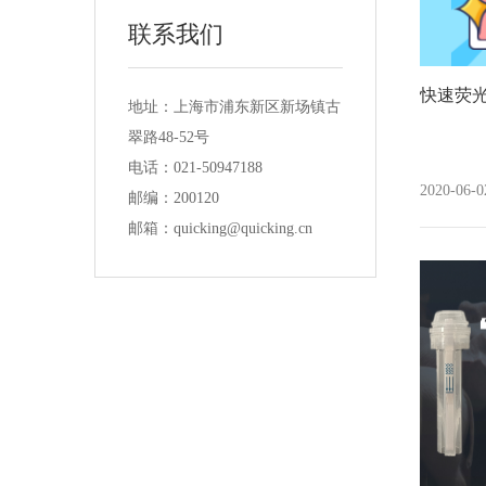
联系我们
快速荧光
地址：上海市浦东新区新场镇古
翠路48-52号
电话：021-50947188
2020-06-0
邮编：200120
邮箱：quicking@quicking.cn