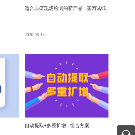
适合非瘟现场检测的新产品 - 基因试纸
管
2020-06-18
自动提取+多重扩增 - 组合方案