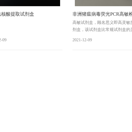
法核酸提取试剂盒
非洲猪瘟病毒荧光PCR高敏
盒
高敏试剂盒，顾名思义即高灵敏
剂盒，该试剂盒比常规试剂盒的
少提高10倍以上，可检测低于
2-09
2021-12-09
400copies/ml浓度的样本，可
检测到极低浓度的病毒，从而让
时间采取措施。适用场景：各级养殖