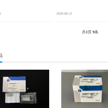
1
2020-06-11
共
1
页
9
条
品