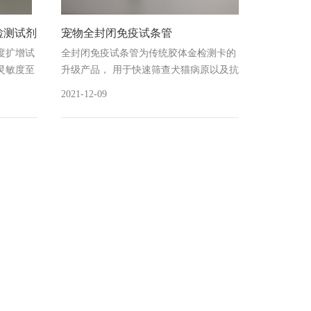
检测试剂
宠物全封闭免疫试条管
三聚氰胺
度扩增试
全封闭免疫试条管为传统胶体金检测卡的
规格：25
灵敏度至
升级产品， 用于快速筛查犬猫病原以及抗
灵快灵三聚
体检测。产品介绍：全封闭免疫试条管起
疫层析法。
2021-12-09
2020-07-28
在第一时间
初应用于新冠系列检测，其安全便捷的优
维素膜上，
客户第一
势迅速销售于快灵兄弟公司的海外市场，
体金共同作
场/...
故技术团队将其应用于宠物板块，经过大
胺。 产品组成
量...