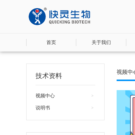
首页
关于我们
视频中
技术资料
视频中心
>
说明书
>