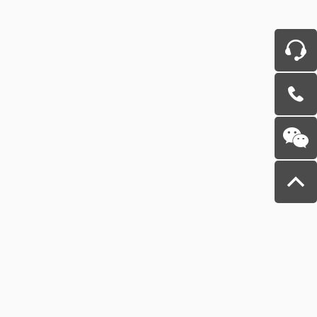
在线客
服
400-6487-
188